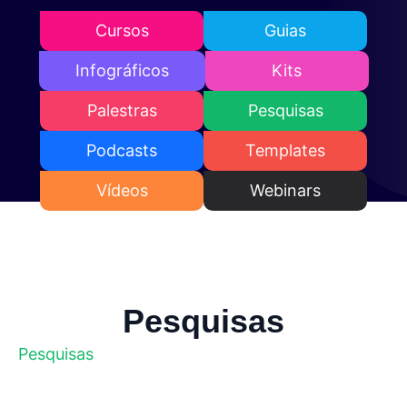
Cursos
Guias
Infográficos
Kits
Palestras
Pesquisas
Podcasts
Templates
Vídeos
Webinars
Pesquisas
Pesquisas