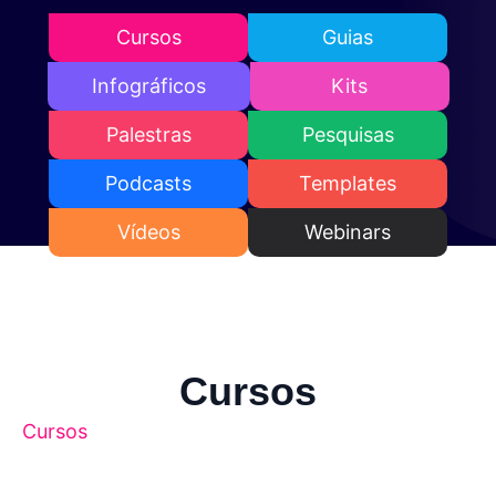
Cursos
Guias
Infográficos
Kits
Palestras
Pesquisas
Podcasts
Templates
Vídeos
Webinars
Cursos
Cursos