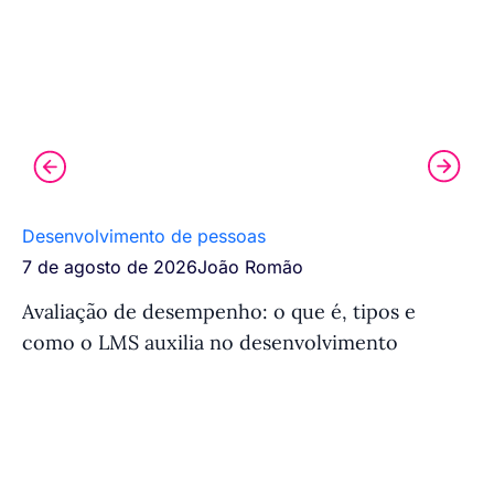
Desenvolvimento de pessoas
Tr
7 de agosto de 2026
João Romão
7 
Avaliação de desempenho: o que é, tipos e
Si
como o LMS auxilia no desenvolvimento
fu
e