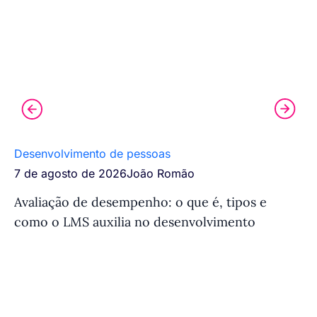
Desenvolvimento de pessoas
Tr
7 de agosto de 2026
João Romão
7 
Avaliação de desempenho: o que é, tipos e
Si
como o LMS auxilia no desenvolvimento
fu
e