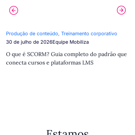
Produção de conteúdo
,
Treinamento corporativo
Ef
30 de julho de 2026
Equipe Mobiliza
27
O que é SCORM? Guia completo do padrão que
Ef
conecta cursos e plataformas LMS
co
Estamos