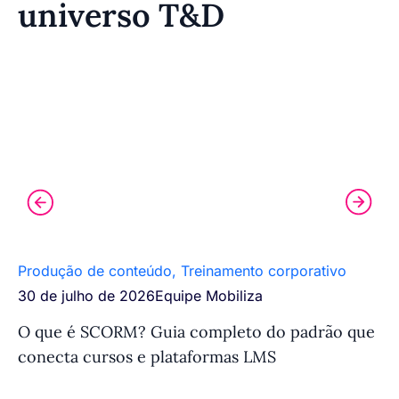
universo T&D
Produção de conteúdo
,
Treinamento corporativo
Ef
30 de julho de 2026
Equipe Mobiliza
27
O que é SCORM? Guia completo do padrão que
Ef
conecta cursos e plataformas LMS
co