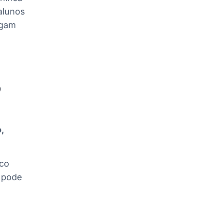
alunos
igam
o
,
uco
o pode