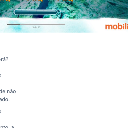
erá?
s
ode não
rado.
o
nto, a