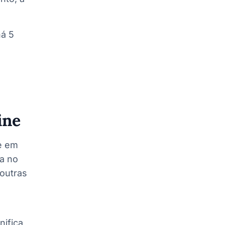
há 5
ine
e em
a no
outras
nifica