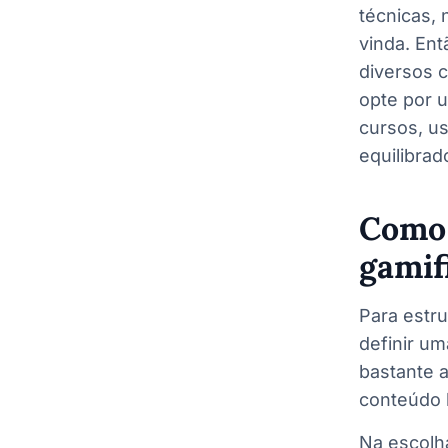
técnicas,
vinda. En
diversos 
opte por 
cursos, u
equilibrad
Como 
gamif
Para estru
definir u
bastante a
conteúdo 
Na escolh