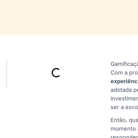
Gamificaçã
Com a pro
experiênc
adotada p
investime
ser a esc
Então, qu
momento i
responder