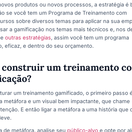
 novos produtos ou novos processos, a estratégia é
tão se você tem um Programa de Treinamento com
cursos sobre diversos temas para aplicar na sua emp
usar a gamificação nos temas mais técnicos e, nos d
se
outras estratégias
, assim você tem um programa
o, eficaz, e dentro do seu orçamento.
construir um treinamento c
icação?
turar um treinamento gamificado, o primeiro passo 
ma metáfora e um visual bem impactante, que chame
tenção. E então ligar a metáfora a uma história que 
leve.
a de metáfora, analise seu
público-alvo
e opte por a