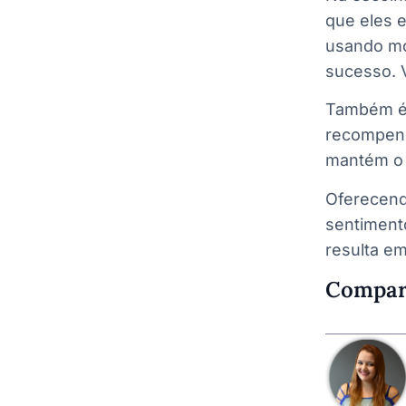
que eles e
usando mo
sucesso. 
Também é 
recompens
mantém o 
Oferecend
sentiment
resulta e
Compar