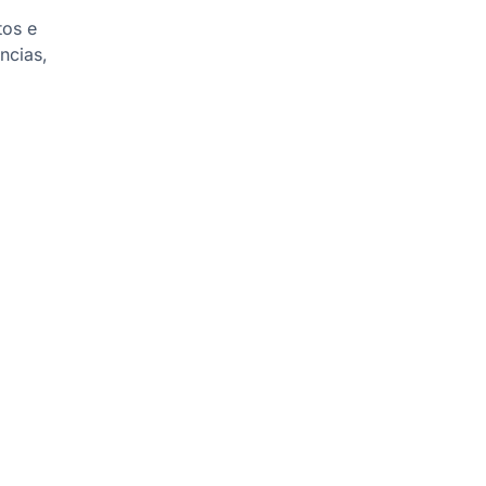
tos e
ncias,