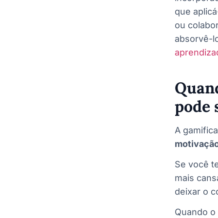
que aplicá
ou colabo
absorvê-lo
aprendiza
Quand
pode 
A gamific
motivação
Se você te
mais cans
deixar o c
Quando o 