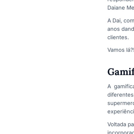
Daiane Mel
A Dai, com
anos dand
clientes.
Vamos lá?
Gamif
A gamific
diferente
supermerc
experiênci
Voltada pa
incorporad