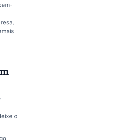
 bem-
resa,
emais
om
é
deixe o
lgo