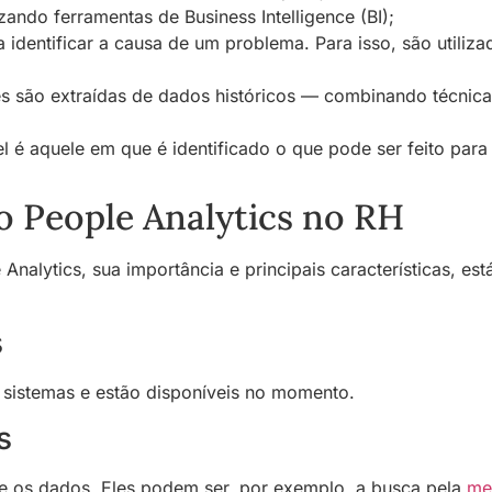
ando ferramentas de Business Intelligence (BI);
a identificar a causa de um problema. Para isso, são utili
são extraídas de dados históricos — combinando técnicas a
l é aquele em que é identificado o que pode ser feito para
o People Analytics no RH
alytics, sua importância e principais características, est
s
s sistemas e estão disponíveis no momento.
s
ise os dados. Eles podem ser, por exemplo, a busca pela
me