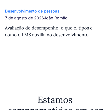
Desenvolvimento de pessoas
Tr
7 de agosto de 2026
João Romão
7 
Avaliação de desempenho: o que é, tipos e
Si
como o LMS auxilia no desenvolvimento
fu
e
Estamos