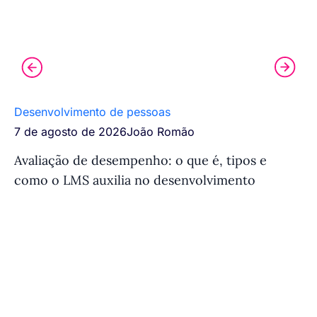
Desenvolvimento de pessoas
Tr
7 de agosto de 2026
João Romão
7 
Avaliação de desempenho: o que é, tipos e
Si
como o LMS auxilia no desenvolvimento
fu
e