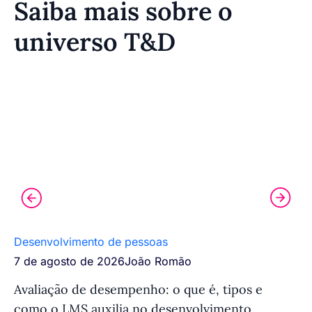
Saiba mais sobre o
universo T&D
Desenvolvimento de pessoas
Tr
7 de agosto de 2026
João Romão
7 
Avaliação de desempenho: o que é, tipos e
Si
como o LMS auxilia no desenvolvimento
fu