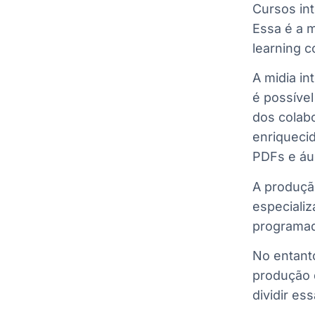
Cursos in
Essa é a m
learning c
A midia in
é possível
dos colab
enriquecid
PDFs e áu
A produçã
especiali
programado
No entant
produção 
dividir es