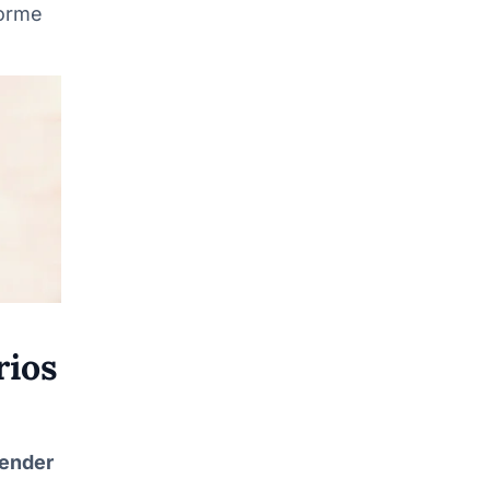
forme
rios
render