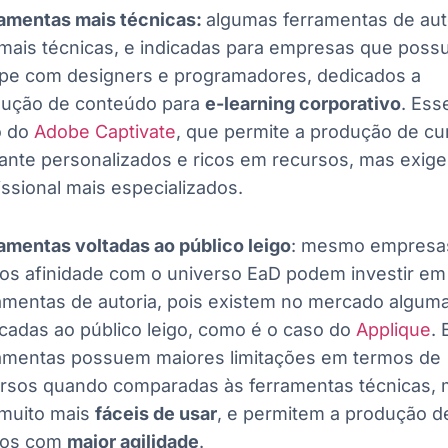
amentas mais técnicas:
algumas ferramentas de aut
mais técnicas,
e indicadas para empresas que pos
pe com designers e programadores, dedicados a
ução de conteúdo para
e-learning corporativo
. Ess
o do
Adobe Captivate
, que permite a produção de cu
ante personalizados e ricos em recursos, mas exig
issional mais especializados.
amentas voltadas ao público leigo
: mesmo empresa
s afinidade com o universo EaD podem investir em
amentas de autoria, pois existem no mercado algum
cadas ao público leigo, como é o caso do
Applique
.
amentas possuem maiores limitações em termos de
rsos quando comparadas às ferramentas técnicas,
muito mais
fáceis de usar
, e permitem a produção d
sos com
maior agilidade
.