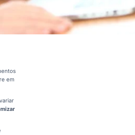
a
mentos
pre em
variar
mizar
e