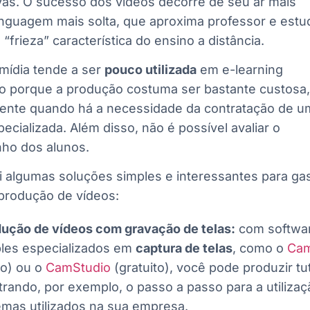
vas. O sucesso dos vídeos decorre de seu ar mais
inguagem mais solta, que aproxima professor e estu
 “frieza” característica do ensino a distância.
mídia tende a ser
pouco utilizada
em e-learning
vo porque a produção costuma ser bastante custosa,
mente quando há a necessidade da contratação de u
ecializada. Além disso, não é possível avaliar o
o dos alunos.
i algumas soluções simples e interessantes para ga
produção de vídeos:
ução de vídeos com gravação de telas:
com softwa
les especializados em
captura de telas
, como o
Cam
o) ou o
CamStudio
(gratuito), você pode produzir tut
rando, por exemplo, o passo a passo para a utilizaç
emas utilizados na sua empresa.