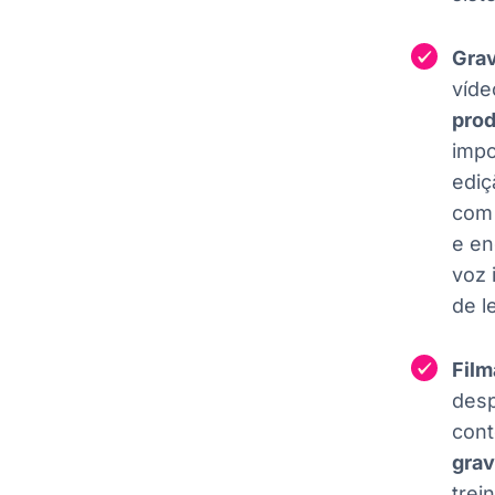
Grav
víde
prod
impo
ediç
com 
e en
voz 
de l
Film
desp
cont
grav
trei