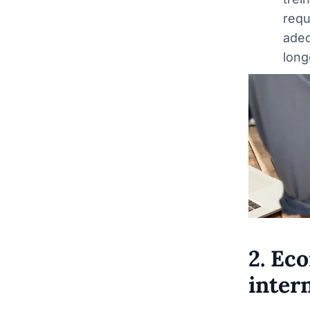
requ
adeq
long
2. Ec
inter