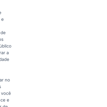
e
 e
 de
os
úblico
rar a
idade
ar no
s
 você
nce e
r de