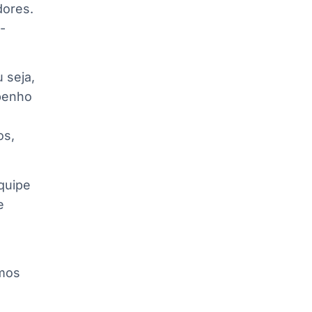
dores.
-
 seja,
mpenho
os,
quipe
e
emos