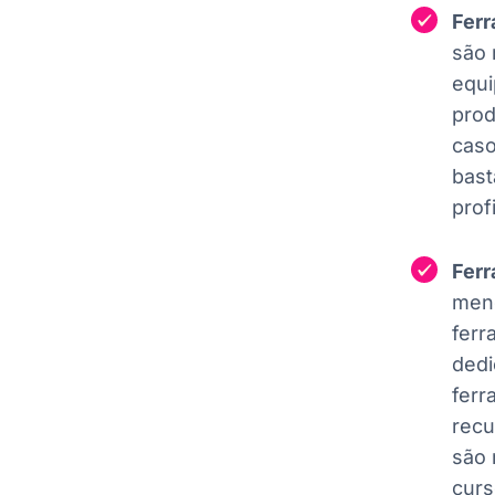
Ferr
são 
equi
prod
cas
bast
prof
Ferr
meno
ferr
dedi
ferr
recu
são 
cur