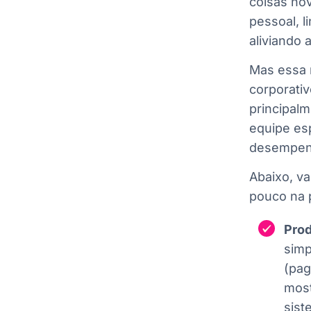
coisas no
pessoal, l
aliviando a
Mas essa 
corporati
principal
equipe esp
desempenh
Abaixo, va
pouco na 
Prod
simp
(pag
most
sist