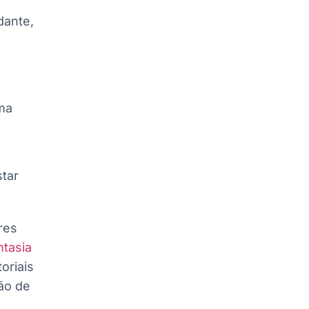
dante,
ma
star
res
tasia
oriais
ão de