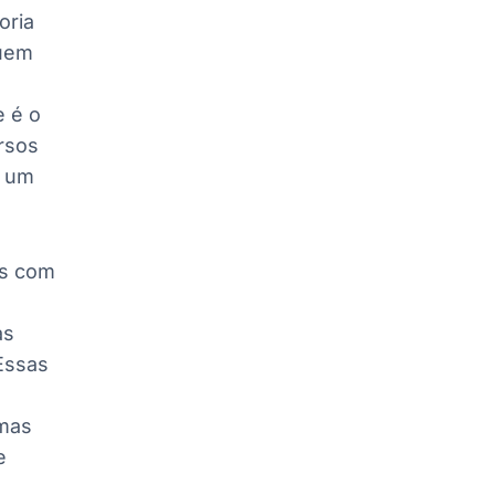
oria
suem
e é o
rsos
e um
s com
as
 Essas
 mas
e