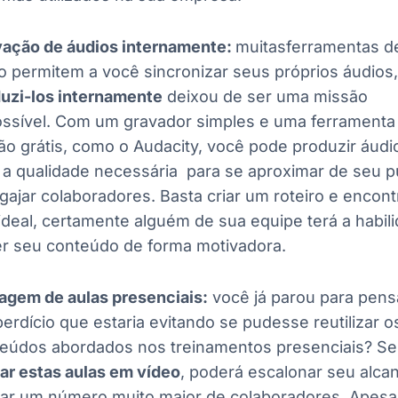
ação de áudios internamente:
muitasferramentas d
o permitem a você sincronizar seus próprios áudios,
uzi-los internamente
deixou de ser uma missão
ssível. Com um gravador simples e uma ferramenta
ão grátis, como o Audacity, você pode produzir áudi
a qualidade necessária para se aproximar de seu p
gajar colaboradores. Basta criar um roteiro e encont
ideal, certamente alguém de sua equipe terá a habil
er seu conteúdo de forma motivadora.
agem de aulas presenciais:
você já parou para pens
erdício que estaria evitando se pudesse reutilizar o
eúdos abordados nos treinamentos presenciais? Se
ar estas aulas em vídeo
, poderá escalonar seu alca
nar um número muito maior de colaboradores. Apesa