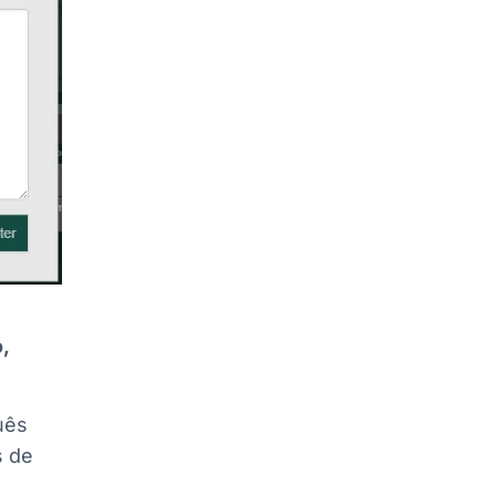
,
uês
s de