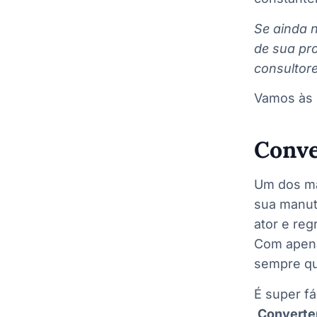
Se ainda n
de sua pr
consultor
Vamos às 
Conve
Um dos ma
sua manut
ator e reg
Com apena
sempre que
É super fá
Converter