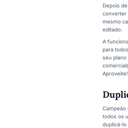
Depois de 
converter 
mesmo cam
editado.
A funcion
para todos
seu plano
comercial
Aproveite!
Dupli
Campeão d
todos os 
duplicá-l