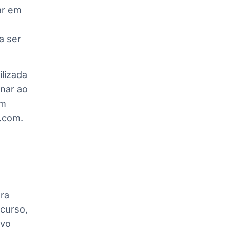
ar em
a ser
ilizada
onar ao
em
.com.
ra
curso,
ovo