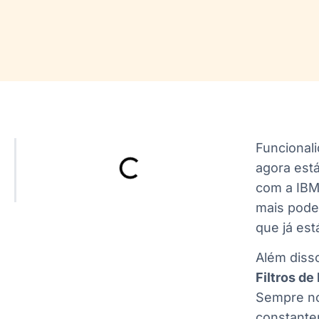
Funcional
agora está
com a IBM,
mais pode
que já es
Além diss
Filtros de
Sempre no
constante