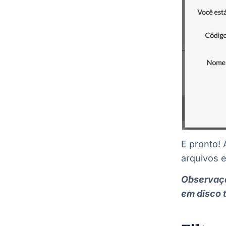
E pronto! 
arquivos e
Observaçã
em disco t