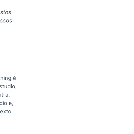
ustos
ossos
ning é
túdio,
tra.
io e,
texto.