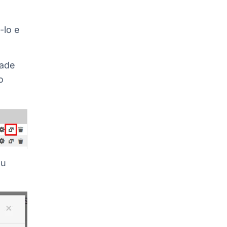
-lo e
dade
o
eu