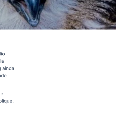
dio
ia
g ainda
ade
e
plique.