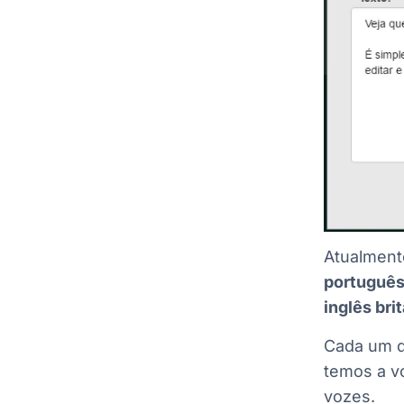
Atualment
português,
inglês bri
Cada um d
temos a vo
vozes.