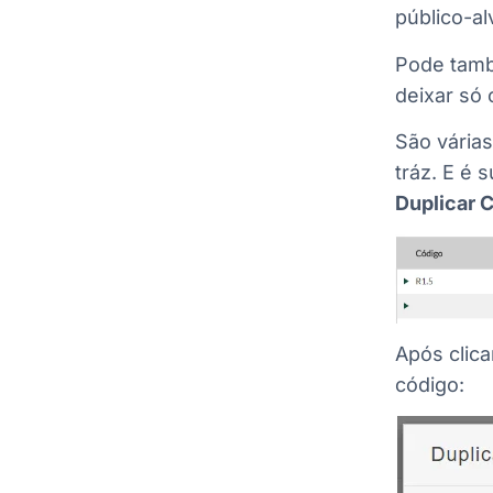
público-al
Pode tamb
deixar só
São várias
tráz. E é 
Duplicar 
Após clica
código: