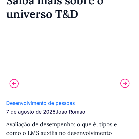
Saiba mais sobre o
universo T&D
Desenvolvimento de pessoas
Tr
7 de agosto de 2026
João Romão
7 
Avaliação de desempenho: o que é, tipos e
Si
como o LMS auxilia no desenvolvimento
fu