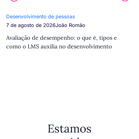
Desenvolvimento de pessoas
Tr
7 de agosto de 2026
João Romão
7 
Avaliação de desempenho: o que é, tipos e
Si
como o LMS auxilia no desenvolvimento
fu
e
Estamos