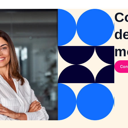
C
d
mo
Con