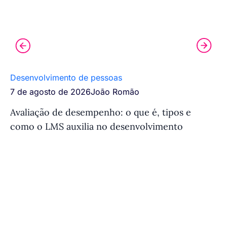
Desenvolvimento de pessoas
Tr
7 de agosto de 2026
João Romão
7 
Avaliação de desempenho: o que é, tipos e
Si
como o LMS auxilia no desenvolvimento
fu
e